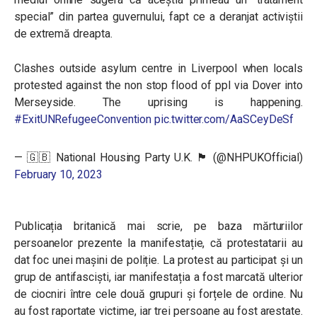
special” din partea guvernului, fapt ce a deranjat activiștii
de extremă dreapta.
Clashes outside asylum centre in Liverpool when locals
protested against the non stop flood of ppl via Dover into
Merseyside. The uprising is happening.
#ExitUNRefugeeConvention
pic.twitter.com/AaSCeyDeSf
— 🇬🇧 National Housing Party U.K. 🏴󠁧󠁢󠁥󠁮󠁧󠁿 (@NHPUKOfficial)
February 10, 2023
Publicația britanică mai scrie, pe baza mărturiilor
persoanelor prezente la manifestație, că protestatarii au
dat foc unei mașini de poliție. La protest au participat și un
grup de antifasciști, iar manifestația a fost marcată ulterior
de ciocniri între cele două grupuri și forțele de ordine. Nu
au fost raportate victime, iar trei persoane au fost arestate.