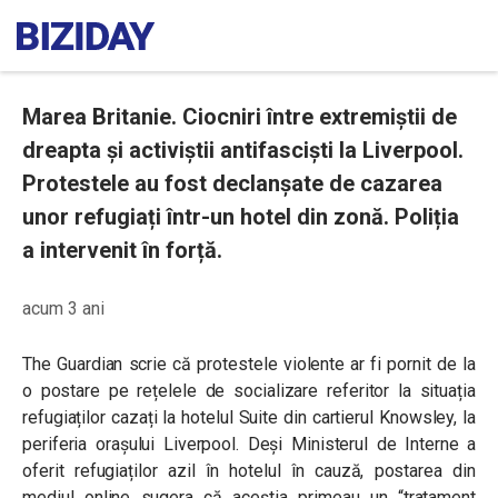
Marea Britanie. Ciocniri între extremiștii de
dreapta și activiștii antifasciști la Liverpool.
Protestele au fost declanșate de cazarea
unor refugiați într-un hotel din zonă. Poliția
a intervenit în forță.
acum 3 ani
The Guardian scrie că protestele violente ar fi pornit de la
o postare pe rețelele de socializare referitor la situația
refugiaților cazați la hotelul Suite din cartierul Knowsley, la
periferia orașului Liverpool. Deși Ministerul de Interne a
oferit refugiaților azil în hotelul în cauză, postarea din
mediul online sugera că aceștia primeau un “tratament