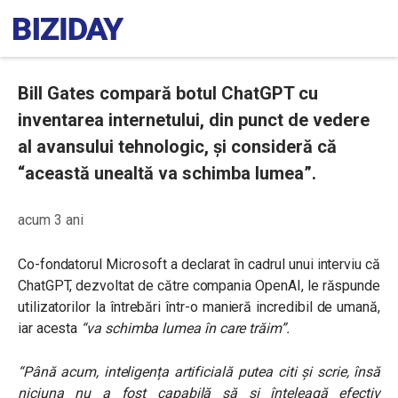
Bill Gates compară botul ChatGPT cu
inventarea internetului, din punct de vedere
al avansului tehnologic, și consideră că
“această unealtă va schimba lumea”.
acum 3 ani
Co-fondatorul Microsoft a declarat în cadrul unui interviu că
ChatGPT, dezvoltat de către compania OpenAI, le răspunde
utilizatorilor la întrebări într-o manieră incredibil de umană,
iar acesta
“va schimba lumea în care trăim”.
“Până acum, inteligența artificială putea citi și scrie, însă
niciuna nu a fost capabilă să și înțeleagă efectiv