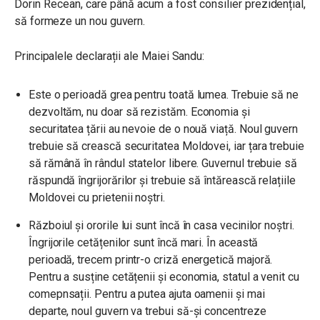
Dorin Recean, care până acum a fost consilier prezidențial,
să formeze un nou guvern.
Principalele declarații ale Maiei Sandu:
Este o perioadă grea pentru toată lumea. Trebuie să ne
dezvoltăm, nu doar să rezistăm. Economia și
securitatea țării au nevoie de o nouă viață. Noul guvern
trebuie să crească securitatea Moldovei, iar țara trebuie
să rămână în rândul statelor libere. Guvernul trebuie să
răspundă îngrijorărilor și trebuie să întărească relațiile
Moldovei cu prietenii noștri.
Războiul și ororile lui sunt încă în casa vecinilor noștri.
Îngrijorile cetățenilor sunt încă mari. În această
perioadă, trecem printr-o criză energetică majoră.
Pentru a susține cetățenii și economia, statul a venit cu
comepnsații. Pentru a putea ajuta oamenii și mai
departe, noul guvern va trebui să-și concentreze