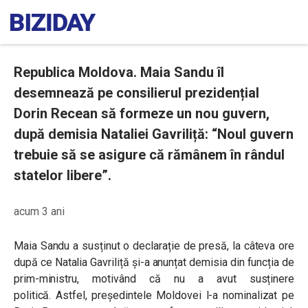
Republica Moldova. Maia Sandu îl
desemnează pe consilierul prezidențial
Dorin Recean să formeze un nou guvern,
după demisia Nataliei Gavriliță: “Noul guvern
trebuie să se asigure că rămânem în rândul
statelor libere”.
acum 3 ani
Maia Sandu a susținut o declarație de presă, la câteva ore
după ce Natalia Gavriliță și-a anunțat demisia din funcția de
prim-ministru, motivând că
nu a avut susținere
politică.
Astfel, președintele Moldovei l-a nominalizat pe