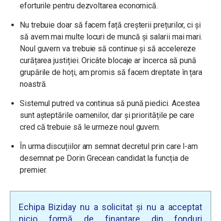
eforturile pentru dezvoltarea economică.
Nu trebuie doar să facem față creșterii prețurilor, ci și
să avem mai multe locuri de muncă și salarii mai mari.
Noul guvern va trebuie să continue și să accelereze
curățarea justiției. Oricâte blocaje ar încerca să pună
grupările de hoți, am promis să facem dreptate în țara
noastră.
Sistemul putred va continua să pună piedici. Acestea
sunt așteptările oamenilor, dar și prioritățile pe care
cred că trebuie să le urmeze noul guvern.
În urma discuțiilor am semnat decretul prin care l-am
desemnat pe Dorin Grecean candidat la funcția de
premier.
Echipa Biziday nu a solicitat și nu a acceptat
nicio formă de finanțare din fonduri