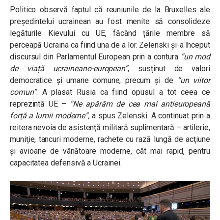
Politico observă faptul că reuniunile de la Bruxelles ale
președintelui ucrainean au fost menite să consolideze
legăturile Kievului cu UE, făcând țările membre să
perceapă Ucraina ca fiind una de a lor. Zelenski şi-a început
discursul din Parlamentul European prin a contura
“un mod
de viață ucraineano-european”
,
susținut de valori
democratice și umane comune, precum şi de
“un viitor
comun”
. A plasat Rusia ca fiind opusul a tot ceea ce
reprezintă UE –
“Ne apărăm de cea mai antieuropeană
forță a lumii moderne”
,
a spus Zelenski.
A continuat prin a
reitera nevoia de asistenţă militară suplimentară – artilerie,
muniţie, tancuri moderne, rachete cu rază lungă de acţiune
şi avioane de vânătoare moderne, cât mai rapid, pentru
capacitatea defensivă a Ucrainei.