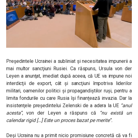
Preşedintele Ucrainei a subliniat şi necesitatea impunerii a
mai multor sancţiuni Rusiei. Ca răspuns, Ursula von der
Leyen a anunţat, imediat după aceea, că UE va impune noi
interdicţii de export, cât şi sancţiuni împotriva liderilor
militari, oamenilor politici şi propagandiştilor ruşi, pentru a
limita fondurile cu care Rusia își finanțează invazia. Dar la
insistenţele preşedintelui Zelenski de a adera la UE
“anul
acesta”
, von der Leyen a răspuns că
“nu există un
calendar rigid […] Este un proces bazat pe merite”.
Deşi Ucraina nu a primit nicio promisiune concretă că va fi