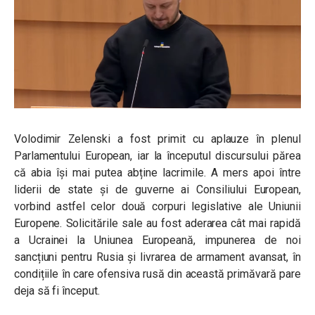
Volodimir Zelenski a fost primit cu aplauze în plenul
Parlamentului European, iar la începutul discursului părea
că abia își mai putea abține lacrimile. A mers apoi între
liderii de state și de guverne ai Consiliului European,
vorbind astfel celor două corpuri legislative ale Uniunii
Europene. Solicitările sale au fost aderarea cât mai rapidă
a Ucrainei la Uniunea Europeană, impunerea de noi
sancțiuni pentru Rusia și livrarea de armament avansat, în
condițiile în care ofensiva rusă din această primăvară pare
deja să fi început.