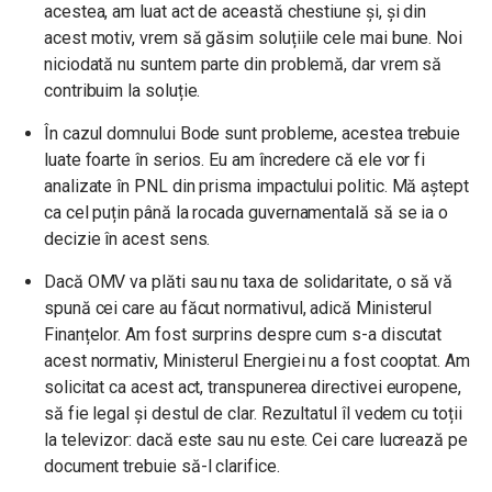
acestea, am luat act de această chestiune și, și din
acest motiv, vrem să găsim soluțiile cele mai bune. Noi
niciodată nu suntem parte din problemă, dar vrem să
contribuim la soluție.
În cazul domnului Bode sunt probleme, acestea trebuie
luate foarte în serios. Eu am încredere că ele vor fi
analizate în PNL din prisma impactului politic. Mă aștept
ca cel puțin până la rocada guvernamentală să se ia o
decizie în acest sens.
Dacă OMV va plăti sau nu taxa de solidaritate, o să vă
spună cei care au făcut normativul, adică Ministerul
Finanțelor. Am fost surprins despre cum s-a discutat
acest normativ, Ministerul Energiei nu a fost cooptat. Am
solicitat ca acest act, transpunerea directivei europene,
să fie legal și destul de clar. Rezultatul îl vedem cu toții
la televizor: dacă este sau nu este. Cei care lucrează pe
document trebuie să-l clarifice.