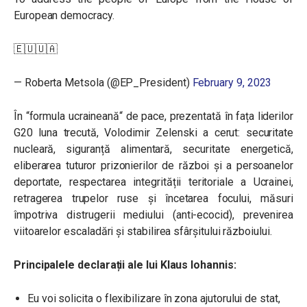
European democracy.
🇪🇺🇺🇦
— Roberta Metsola (@EP_President)
February 9, 2023
În
“
formula ucraineană
“
de pace, prezentată în fața liderilor
G20 luna trecută, Volodimir Zelenski a cerut: securitate
nucleară, siguranță alimentară, securitate energetică,
eliberarea tuturor prizonierilor de război și a persoanelor
deportate, respectarea integrității teritoriale a Ucrainei,
retragerea trupelor ruse și încetarea focului, măsuri
împotriva distrugerii mediului (anti-ecocid), prevenirea
viitoarelor escaladări și stabilirea sfârșitului războiului.
Principalele declarații ale lui Klaus Iohannis:
Eu voi solicita o flexibilizare în zona ajutorului de stat,