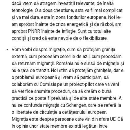
dacă vrem să atragem investiții relevante, de înaltă
tehnologie. O a doua chestiune, asta va fi mai complicat
și va mai dura, este în zona fondurilor europene. Noi le-
am aprobat înainte de criza energetică și de război, am
aprobat PNRR înainte de inflație. Sunt cu totul alte
condiții și cred că este nevoie de o flexibilizare.
Vom vorbi despre migrație, cum să protejăm granița
externă, cum procesăm cererile de azil, cum procedăm
să returnăm migranții. România nu e sursă de migrație și
nu e țară de tranzit. Noi știm să protejăm granițele, dar e
o problemă europeană și vrem să participăm, să
colaborăm cu Comisia pe un proiect-pilot care va veni
să verifice anumite proceduri, ca să creăm o bună
practică ce poate fi preluată și de alte state membre. A
nu se confunda migrația cu Schengen, care se referă la
o libertate de circulație a cetățeanului european.
Migrația este despre persoane care vin din afara UE. Că
în opinia unor state membre există legături între