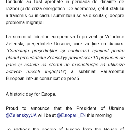
fondurile au fost aprobate în perioada de dinainte de
război și de criza energetică. De asemenea, șeful statului
a transmis că în cadrul summitului se va discuta și despre
problema migrației.
La summitul liderilor europeni va fi prezent și Volodimir
Zelenski, președintele Ucrainei, care va ține un discurs.
“Conferința președinților își subliniază sprijinul pentru
planul președintelui Zelenskyy privind
cele 10 propuneri de
pace
și solicită ca efortul de reconstrucție să utilizeze
activele rusești înghețate”
, a subliniat Parlamentul
European într-un comunicat de presă.
A historic day for Europe.
Proud to announce that the President of Ukraine
@ZelenskyyUA
will be at
@Europarl_EN
this morning.
To address the people of Europe from the House of