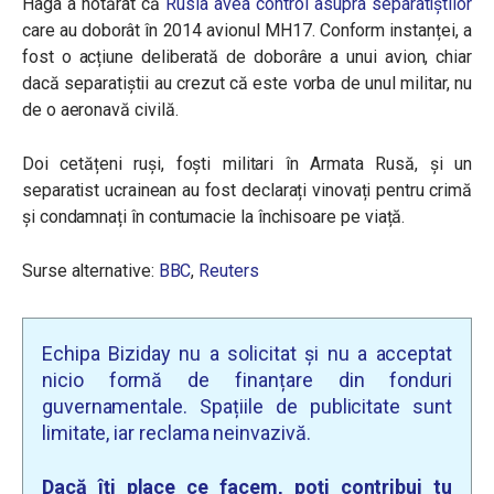
Haga a hotărât că
Rusia avea control asupra separatiștilor
care au doborât în 2014 avionul MH17. Conform instanței, a
fost o acțiune deliberată de doborâre a unui avion, chiar
dacă separatiștii au crezut că este vorba de unul militar, nu
de o aeronavă civilă.
Doi cetățeni ruși, foști militari în Armata Rusă, și un
separatist ucrainean au fost declarați vinovați pentru crimă
și condamnați în contumacie la închisoare pe viață.
Surse alternative:
BBC
,
Reuters
Echipa Biziday nu a solicitat și nu a acceptat
nicio formă de finanțare din fonduri
guvernamentale. Spațiile de publicitate sunt
limitate, iar reclama neinvazivă.
Dacă îți place ce facem, poți contribui tu