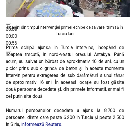
Imagini din timpul intervenției primei echipe de salvare, trimisă în
00:00
Turcia luni
00:00
00:56
Prima echipă ajunsă în Turcia intervine, începând de
noaptea trecută, în nord-vestul orașului Antakya. Până
acum, au salvat un bărbat de aproximativ 40 de ani, cu un
picior prins sub o grindă de beton și în aceste momente
intervin pentru extragerea de sub dărâmături a unui tânăr
de aproximativ 16 ani. În aceeași locație au fost găsite
două persoane decedate și, din primele informații, ar mai fi
cel puțin alte două.
Numărul persoanelor decedate a ajuns la 8.700 de
persoane, dintre care peste 6.200 în Turcia și peste 2.500
în Siria,
informează Reuters
.