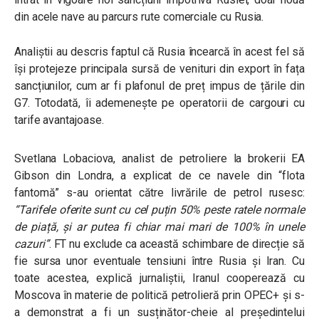
din acele nave au parcurs rute comerciale cu Rusia.
Analiștii au descris faptul că Rusia încearcă în acest fel să
îşi protejeze principala sursă de venituri din export în fața
sancțiunilor, cum ar fi plafonul de preț impus de țările din
G7. Totodată, îi ademenește pe operatorii de cargouri cu
tarife avantajoase.
Svetlana Lobaciova, analist de petroliere la brokerii EA
Gibson din Londra, a explicat de ce navele din “flota
fantomă” s-au orientat către livrările de petrol rusesc:
“Tarifele oferite sunt cu cel puțin 50% peste ratele normale
de piață, și ar putea fi chiar mai mari de 100% în unele
cazuri”
.
FT nu exclude ca această schimbare de direcție să
fie sursa unor eventuale tensiuni între Rusia și Iran. Cu
toate acestea, explică jurnaliștii, Iranul cooperează cu
Moscova în materie de politică petrolieră prin OPEC+ și s-
a demonstrat a fi un susținător-cheie al președintelui