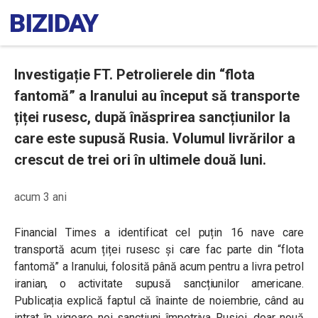
Investigație FT. Petrolierele din “flota
fantomă” a Iranului au început să transporte
țiței rusesc, după înăsprirea sancțiunilor la
care este supusă Rusia. Volumul livrărilor a
crescut de trei ori în ultimele două luni.
acum 3 ani
Financial Times a identificat cel puțin 16 nave care
transportă acum țiței rusesc și care fac parte din “flota
fantomă” a Iranului, folosită până acum pentru a livra petrol
iranian, o activitate supusă sancțiunilor americane.
Publicația explică faptul că înainte de noiembrie, când au
intrat în vigoare noi sancțiuni împotriva Rusiei, doar nouă