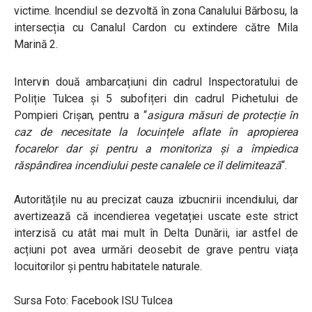
victime.
Incendiul se dezvoltă în zona Canalului Bărbosu, la
intersecția cu Canalul Cardon cu extindere către Mila
Marină 2.
Intervin
două ambarcațiuni din cadrul Inspectoratului de
Poliție Tulcea și 5 subofițeri din cadrul Pichetului de
Pompieri Crișan, pentru a “
asigura măsuri de protecție în
caz de necesitate la locuințele aflate în apropierea
focarelor dar și pentru a monitoriza și a împiedica
răspândirea incendiului peste canalele ce îl delimitează
“.
Autoritățile nu au precizat cauza izbucnirii incendiului, dar
avertizează că incendierea vegetației uscate este strict
interzisă cu atât mai mult în Delta Dunării, iar astfel de
acțiuni pot avea urmări deosebit de grave pentru viața
locuitorilor și pentru habitatele naturale.
Sursa Foto: Facebook ISU Tulcea