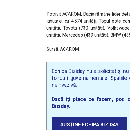
Potrivit ACAROM, Dacia rămâne lider detaș
ianuarie, cu 4.574 unități. Topul este co
unități), Toyota (730 unități), Volkswag
unități), Mercedes (439 unități), BMW (438 
Sursă: ACAROM
Echipa Biziday nu a solicitat și n
fonduri guvernamentale. Spațiile d
neinvazivă.
Dacă îți place ce facem, poți c
Biziday.
SUSȚINE ECHIPA BIZIDAY