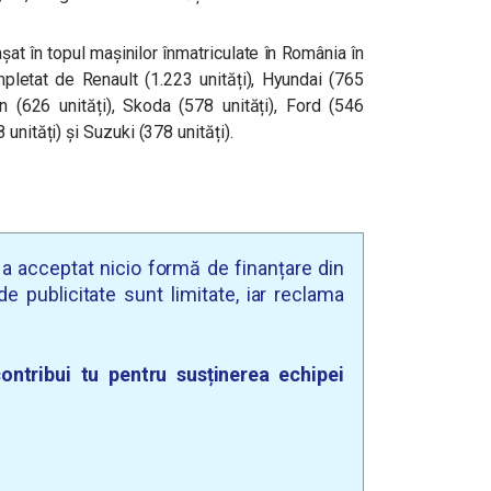
at în topul mașinilor înmatriculate în România în
mpletat de Renault (1.223 unități), Hyundai (765
en (626 unități), Skoda (578 unități), Ford (546
unități) și Suzuki (378 unități).
u a acceptat nicio formă de finanțare din
e publicitate sunt limitate, iar reclama
ontribui tu pentru susținerea echipei