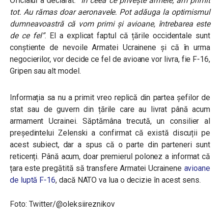
Oficialul a declarat:
“În ceea ce privește armele, am primit
tot. Au rămas doar aeronavele. Pot adăuga la optimismul
dumneavoastră că vom primi și avioane, întrebarea este
de ce fel”
. El a explicat faptul că țările occidentale sunt
conștiente de nevoile Armatei Ucrainene și că în urma
negocierilor, vor decide ce fel de avioane vor livra, fie F-16,
Gripen sau alt model.
Informația sa nu a primit vreo replică din partea șefilor de
stat sau de guvern din țările care au livrat până acum
armament Ucrainei. Săptămâna trecută, un consilier al
președintelui Zelenski a confirmat că există discuții pe
acest subiect, dar a spus că o parte din parteneri sunt
reticenți. Până acum, doar premierul polonez a informat că
țara este pregătită să transfere Armatei Ucrainene
avioane
de luptă F-16
, dacă NATO va lua o decizie în acest sens.
Foto: Twitter/@oleksiireznikov