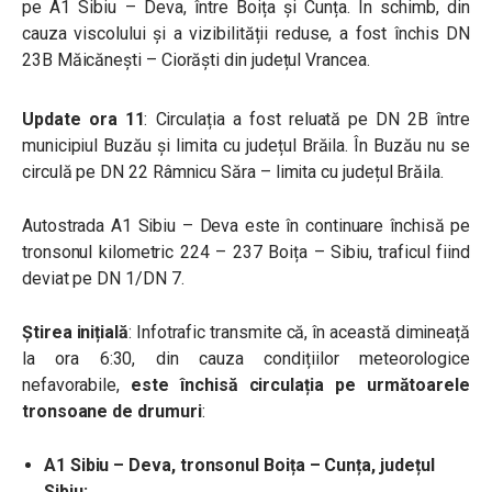
pe A1 Sibiu – Deva, între Boița și Cunța. În schimb,
din
cauza viscolului și a vizibilității reduse, a fost închis DN
23B Măicănești – Ciorăști din județul Vrancea.
Update ora 11
: Circulația a fost reluată pe DN 2B între
municipiul Buzău și limita cu județul Brăila. În Buzău nu se
circulă pe DN 22 Râmnicu Săra – limita cu județul Brăila.
Autostrada A1 Sibiu – Deva este în continuare închisă pe
tronsonul kilometric 224 – 237 Boița – Sibiu, traficul fiind
deviat pe DN 1/DN 7.
Știrea inițială
: Infotrafic transmite că, în această dimineață
la ora 6:30, din cauza condițiilor meteorologice
nefavorabile,
este închisă circulația pe următoarele
tronsoane de drumuri
:
A1 Sibiu – Deva, tronsonul Boița – Cunța, județul
Sibiu;