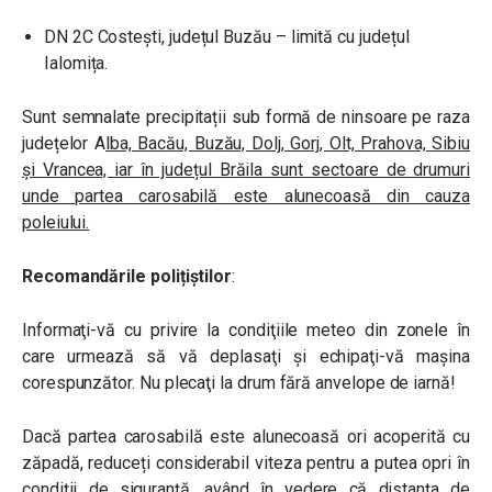
DN 2C Costești, județul Buzău – limită cu județul
Ialomița.
Sunt semnalate precipitații sub formă de ninsoare pe raza
județelor A
lba, Bacău, Buzău, Dolj, Gorj, Olt, Prahova, Sibiu
și Vrancea, iar în județul Brăila sunt sectoare de drumuri
unde partea carosabilă este alunecoasă din cauza
poleiului.
Recomandările polițiștilor
:
Informaţi-vă cu privire la condiţiile meteo din zonele în
care urmează să vă deplasaţi şi echipaţi-vă maşina
corespunzător. Nu plecaţi la drum fără anvelope de iarnă!
Dacă partea carosabilă este alunecoasă ori acoperită cu
zăpadă, reduceți considerabil viteza pentru a putea opri în
condiții de siguranţă, având în vedere că distanţa de