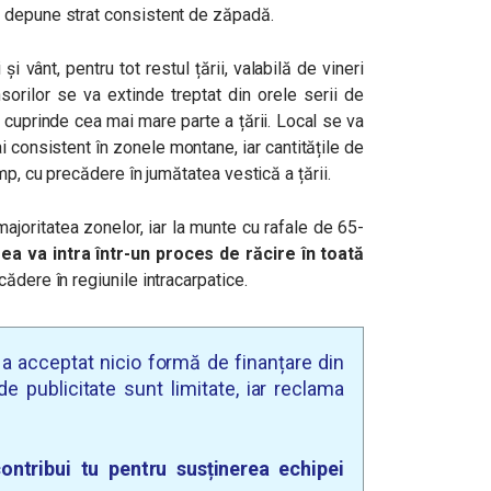
 depune strat consistent de zăpadă.
și vânt, pentru tot restul țării, valabilă de vineri
nsorilor se va extinde treptat din orele serii de
a cuprinde cea mai mare parte a țării.
Local se va
 consistent în zonele montane, iar cantitățile de
mp, cu precădere în jumătatea vestică a țării.
ajoritatea zonelor, iar la munte cu rafale de 65-
a va intra într-un proces de răcire în toată
ădere în regiunile intracarpatice.
u a acceptat nicio formă de finanțare din
e publicitate sunt limitate, iar reclama
ontribui tu pentru susținerea echipei