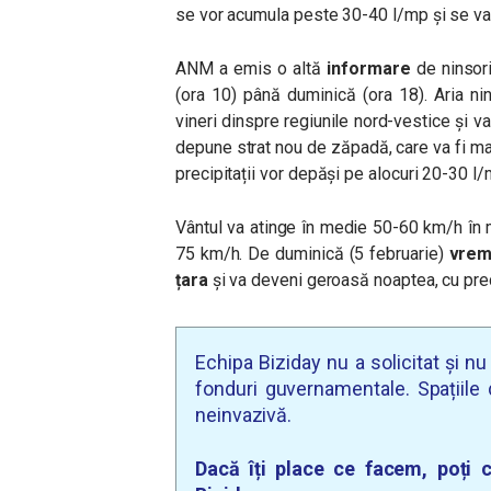
se vor acumula peste 30-40 l/mp și se va
ANM a emis o altă
informare
de ninsori 
(ora 10) până duminică (ora 18).
Aria ni
vineri dinspre regiunile nord-vestice și v
depune strat nou de zăpadă, care va fi mai
precipitații vor depăși pe alocuri 20-30 l/
Vântul va atinge în medie 50-60 km/h în m
75 km/h. D
e duminică (5 februarie)
vreme
țara
și va deveni geroasă noaptea, cu prec
Echipa Biziday nu a solicitat și n
fonduri guvernamentale. Spațiile d
neinvazivă.
Dacă îți place ce facem, poți c