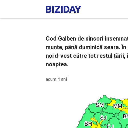
Cod Galben de ninsori însemnate
munte, până duminică seara. În p
nord-vest către tot restul țării,
noaptea.
acum 4 ani