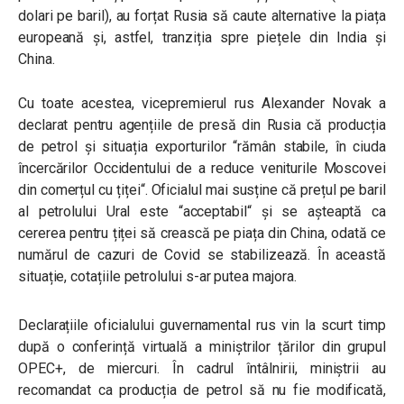
dolari pe baril), au forțat Rusia să caute alternative la piața
europeană și, astfel, tranziția spre piețele din India și
China.
Cu toate acestea, vicepremierul rus Alexander Novak a
declarat pentru agențiile de presă din Rusia că producția
de petrol și situația exporturilor
“
rămân stabile, în ciuda
încercărilor Occidentului de a reduce veniturile Moscovei
din comerțul cu țiței
“
. Oficialul mai susține că prețul pe baril
al petrolului Ural este
“
acceptabil
“
și se așteaptă ca
cererea pentru țiței să crească pe piața din China, odată ce
numărul de cazuri de Covid se stabilizează. În această
situație, cotațiile petrolului s-ar putea majora.
Declarațiile oficialului guvernamental rus vin la scurt timp
după o conferință virtuală a miniștrilor țărilor din grupul
OPEC+, de miercuri. În cadrul întâlnirii, miniștrii au
recomandat ca producția de petrol să nu fie modificată,