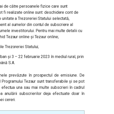
ai de către persoanele fizice care sunt
ot fi realizate online sunt: deschidere cont de
 unitate a Trezoreriei Statului selectată,
ment al sumelor din contul de subscriere al
umele investitorului. Pentru mai multe detalii cu
Ghid Tezaur online și Tezaur online;
le Trezoreriei Statului;
ban și 3 – 22 februarie 2023 în mediul rural, prin
mână S.A.
enele prevăzute în prospectul de emisiune. De
l Programului Tezaur sunt transferabile și se pot
 efectua una sau mai multe subscrieri în cadrul
tea anulării subscrierilor deja efectuate doar în
i cereri.