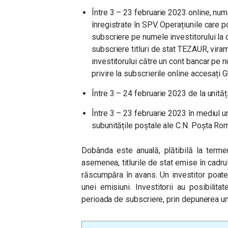
Între 3 – 23 februarie 2023 online, num
înregistrate în SPV. Operațiunile care p
subscriere pe numele investitorului la o
subscriere titluri de stat TEZAUR, vira
investitorului către un cont bancar pe n
privire la subscrierile online accesați 
Între 3 – 24 februarie 2023 de la unități
Între 3 – 23 februarie 2023 în mediul ur
subunitățile poștale ale C.N. Poșta Ro
Dobânda este anuală, plătibilă la term
asemenea, titlurile de stat emise în cadru
răscumpăra în avans. Un investitor poate
unei emisiuni. Investitorii au posibilita
perioada de subscriere, prin depunerea une