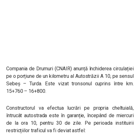
Compania de Drumuri (CNAIR) anunță închiderea circulației
pe o porțiune de un kilometru al Autostrăzii A 10, pe sensul
Sebeș – Turda. Este vizat tronsonul cuprins între
km.
15+760 – 16+800.
Constructorul va efectua lucrări pe propria cheltuială,
întrucât autostrada este în garanție, începând de miercuri
de la ora 10, pentru 30 de zile. Pe perioada instituirii
restricțiilor traficul va fi deviat astfel: