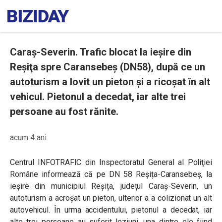
Caraş-Severin. Trafic blocat la ieşire din
Reşiţa spre Caransebeş (DN58), după ce un
autoturism a lovit un pieton şi a ricoșat în alt
vehicul. Pietonul a decedat, iar alte trei
persoane au fost rănite.
acum 4 ani
Centrul INFOTRAFIC din Inspectoratul General al Poliţiei
Române
informează că pe DN 58 Reșița-Caransebeș, la
ieșire din municipiul Reșița, județul Caraș-Severin, un
autoturism a acroșat un pieton, ulterior a a colizionat un alt
autovehicul. În urma accidentului, pietonul a decedat, iar
alte trei persoane au suferit leziuni, una dintre ele fiind