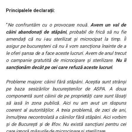
Principalele declarații:
”
Ne confruntăm cu o provocare nouă.
Avem un val de
câini abandonați de stăpâni
, probabil de frică să nu fie
amendați că nu i-au sterilizat și microcipat la timp. Îi
asigur pe bucureșteni că nu îi vom sancționa înainte de a
le oferi șansa de a face aceste lucruri. Avem de anul trecut
o campanie gratutită de microcipare și sterilizare.
Nu îi
sancționăm decât pe cei care refuză aceste lucruri
.
Probleme majore: câinii fără stăpâni. Aceștia sunt strânși
pe baza sesizărilor bucureștenilor de ASPA. A doua
componentă sunt câinii de pe proprietăți care sunt lăsați
să iasă în zona publică. Aici nu am avut un răspuns
coerent al autorităților. A treia problemă, de zeci de ani,
înmulțirea necontrolată a câinilor fără stăpâni. Aici vorbim
și de București și de Ilfov. Nu există sancțiuni pentru cei
care ignoră măsurile de microcipare și sterilizare.