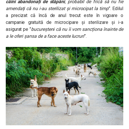
câini abandonați de stăpâni
, probabil de frică să nu fie
amendați că nu i-au sterilizat și microcipat la timp
”. Edilul
a precizat că încă de anul trecut este în vigoare o
campanie gratuită de microcipare și sterilizare și i-a
asigurat pe ”
bucureșteni că nu îi vom sancționa înainte de
a le oferi șansa de a face aceste lucruri
”.