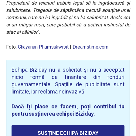
Proprietarii de terenuri trebuie legal să le îngrădească și
salubrizeze. Tragedia de săptămâna trecută aparține unei
companii, care nu l-a îngrădit și nu l-a salubrizat. Acolo era
și un măgar mort, care probabil că a activat instinctul de
atac al câinilor
”.
Foto:
Chayanan Phumsukwisit
|
Dreamstime.com
Echipa Biziday nu a solicitat și nu a acceptat
nicio formă de finanțare din fonduri
guvernamentale. Spațiile de publicitate sunt
limitate, iar reclama neinvazivă.
Dacă îți place ce facem, poți contribui tu
pentru susținerea echipei Biziday.
SUSȚINE ECHIPA BIZIDAY