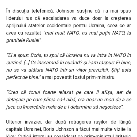
În discuția telefonică, Johnson susține că i-a mai spus
liderului rus că escaladarea va duce doar la creșterea
sprijinului statelor occidentale pentru Ucraina, ceea ce ar
avea ca rezultat
“mai mult NATO, nu mai puțin NATO, la
granițele Rusiei”
.
“El a spus: Boris, tu spui că Ucraina nu va intra în NATO în
curând. […] Ce înseamnă în curând? și i-am răspus: Ei bine,
nu se va alătura NATO într-un viitor previzibil. Știți asta
perfect de bine.”
a mai povestit fostul prim-ministru.
“Cred că tonul foarte relaxat pe care îl afișa, aer de
detașare pe care părea să-l aibă, era doar un mod de a se
juca cu încercările mele de a-l determina să negocieze”.
Ulterior invaziei, dar după retragerea rușilor de lângă
capitala Ucrainei, Boris Johnson a făcut mai multe vizite la
Kiev. Criticii interni au considerat că prim-ministrul britanic