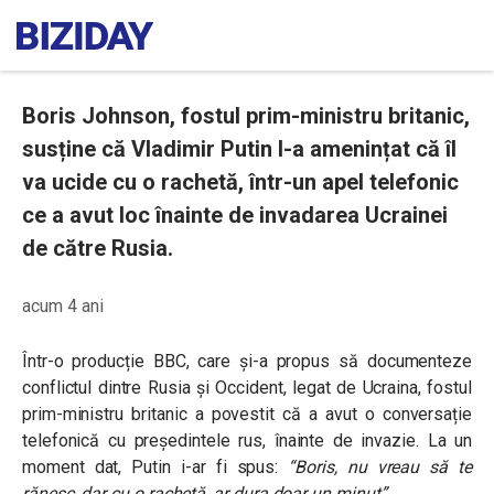
Boris Johnson, fostul prim-ministru britanic,
susține că Vladimir Putin l-a amenințat că îl
va ucide cu o rachetă, într-un apel telefonic
ce a avut loc înainte de invadarea Ucrainei
de către Rusia.
acum 4 ani
Într-o producție BBC, care și-a propus să documenteze
conflictul dintre Rusia și Occident, legat de Ucraina, fostul
prim-ministru britanic a povestit că a avut o conversație
telefonică cu președintele rus, înainte de invazie. La un
moment dat, Putin i-ar fi spus:
“Boris, nu vreau să te
rănesc, dar cu o rachetă, ar dura doar un minut”
.