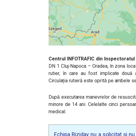
Centrul INFOTRAFIC din Inspectoratul 
DN 1 Cluj-Napoca – Oradea, în zona locali
rutier, în care au fost implicate două
Circulația rutieră este oprită pe ambele s
După executarea manevrelor de resuscita
minore de 14 ani. Celelalte cinci persoa
medical.
Echipa Biziday nu a solicitat și n