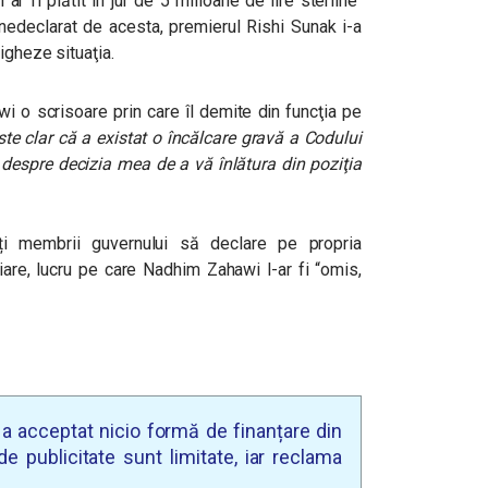
 ar fi plătit în jur de 5 milioane de lire sterline
 nedeclarat de acesta, premierul Rishi Sunak i-a
igheze situaţia.
i o scrisoare prin care îl demite din funcţia pe
ste clar că a existat o încălcare gravă a Codului
t despre decizia mea de a vă înlătura din poziţia
ți membrii guvernului să declare pe propria
are, lucru pe care Nadhim Zahawi l-ar fi “omis,
u a acceptat nicio formă de finanțare din
e publicitate sunt limitate, iar reclama