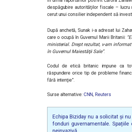
În urma raportărilor potrivit cărora Zahawi
despăgubire autorităţilor fiscale – lucru
cerut unui consilier independent să invest
După anchetă, Sunak i-a adresat lui Zahaw
care o ocupă în Guvernul Marii Britanii:
“E
ministerial. Drept rezultat, v-am informa
în Guvernul Maiestăţii Sale”
.
Codul de etică britanic impune ca to
răspundere orice tip de probleme financi
fără intenţie”.
Surse alternative:
CNN
,
Reuters
Echipa Biziday nu a solicitat și n
fonduri guvernamentale. Spațiile d
neinvazivă.