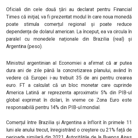
Oficiali din cele două țări au declarat pentru Financial
Times că iniţial, va fi prezentat modul în care noua monedă
poate stimula comerțul regional și poate reduce
dependența de dolarul american. La început, ea va circula în
paralel cu monedele naționale din Brazilia (real) și
Argentina (peso).
Ministrul argentinian al Economiei a afirmat că ar putea
dura ani de zile până la concretizarea planului, având în
vedere că Europei i-au trebuit 35 de ani pentru crearea
euro. FT a calculat că un bloc monetar care cuprinde
America Latină ar reprezenta aproximativ 5% din PIB-ul
global exprimat în dolari, în vreme ce Zona Euro este
responsabilă pentru 14% din PIB-ul mondial.
Comerțul între Brazilia și Argentina a înflorit în primele 11
luni ale anului trecut, înregistrând o creștere cu 21% față de
perioada similară din 2021. Autoritățile de la Buenos Aires