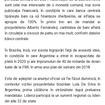
sunt cele mai interesate de o monedă comună, mai scrie
publicația financiară, în condițiile în care banca centrală
tipărește bani ca să finanțeze cheltuielile, iar inflația se
apropie de 100%. În primii trei ani de mandat ai
președintelui Alberto Fernández, cantitatea de bani aflată
în circulație a crescut de patru ori mai mult, conform datelor
băncii centrale.
În Brazilia, însă, vor exista îngrijorări față de această idee,
în condițiile în care Argentina a intrat în incapacitate de
plată în 2020 și are împrumuturi de 40 de miliarde de dolari
luate de la FMI, în urma unui plan de salvare din 2018.
Este de așteptat ca anunțul oficial să fie făcut duminică, în
contextul vizitei președintelui brazilian Lula Da Silva în
Argentina, prima călătorie în străinătate după preluarea
mandatului. Liderul participă la un summit regional cu lideri
din alte 32 de state.