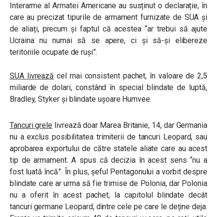
Interarme al Armatei Americane au susținut o declarație, în
care au precizat tipurile de armament furnizate de SUA și
de aliați, precum și faptul că acestea “ar trebui să ajute
Ucraina nu numai să se apere, ci și să-și elibereze
teritoriile ocupate de ruși”.
SUA livrează
cel mai consistent pachet, în valoare de 2,5
miliarde de dolari, constând în special blindate de luptă,
Bradley, Styker și blindate ușoare Humvee.
Tancuri grele
livrează doar Marea Britanie, 14, dar Germania
nu a exclus posibilitatea trimiterii de tancuri Leopard, sau
aprobarea exportului de către statele aliate care au acest
tip de armament. A spus că decizia în acest sens “nu a
fost luată încă”. În plus, șeful Pentagonului a vorbit despre
blindate care ar urma să fie trimise de Polonia, dar Polonia
nu a oferit în acest pachet, la capitolul blindate decât
tancuri germane Leopard, dintre cele pe care le deține deja.