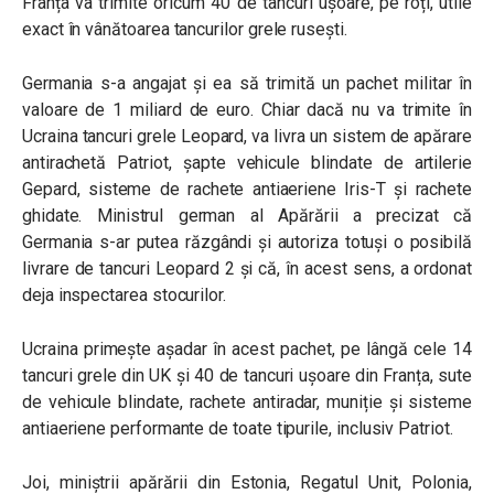
Franța va trimite oricum 40 de tancuri ușoare, pe roți, utile
exact în vânătoarea tancurilor grele rusești.
Germania s-a angajat și ea să trimită un pachet militar în
valoare de 1 miliard de euro. Chiar dacă nu va trimite în
Ucraina tancuri grele Leopard, va livra un sistem de apărare
antirachetă Patriot, șapte vehicule blindate de artilerie
Gepard, sisteme de rachete antiaeriene Iris-T și rachete
ghidate. Ministrul german al Apărării a precizat că
Germania s-ar putea răzgândi și autoriza totuși o posibilă
livrare de tancuri Leopard 2 și că, în acest sens, a ordonat
deja inspectarea stocurilor.
Ucraina primește așadar în acest pachet, pe lângă cele 14
tancuri grele din UK și 40 de tancuri ușoare din Franța, sute
de vehicule blindate, rachete antiradar, muniție și sisteme
antiaeriene performante de toate tipurile, inclusiv Patriot.
Joi, miniștrii apărării din Estonia, Regatul Unit, Polonia,