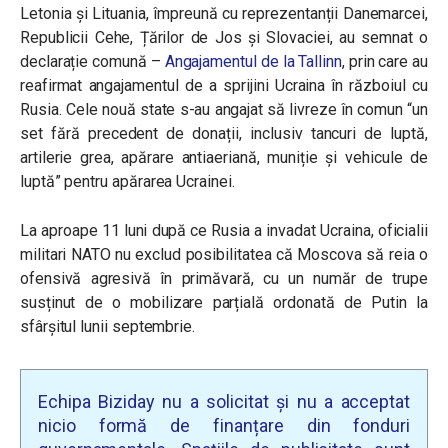
Letonia și Lituania, împreună cu reprezentanții Danemarcei,
Republicii Cehe, Țărilor de Jos și Slovaciei, au semnat o
declarație comună –
Angajamentul de la Tallinn
, prin care au
reafirmat angajamentul de a sprijini Ucraina în războiul cu
Rusia. Cele nouă state s-au angajat să livreze în comun
“un
set fără precedent de donații, inclusiv tancuri de luptă,
artilerie grea, apărare antiaeriană, muniție și vehicule de
luptă
” pentru apărarea Ucrainei.
La aproape 11 luni după ce Rusia a invadat Ucraina, oficialii
militari NATO nu exclud posibilitatea că Moscova să reia o
ofensivă agresivă în primăvară, cu un număr de trupe
susținut de o mobilizare parțială ordonată de Putin la
sfârșitul lunii septembrie.
Echipa Biziday nu a solicitat și nu a acceptat
nicio formă de finanțare din fonduri