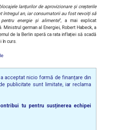
blocajele lanțurilor de aprovizionare și creșterile
at întregul an, iar consumatorii au fost nevoiți să
 pentru energie și alimente
”, a mai explicat
ă.
Ministrul german al Energiei, Robert Habeck, a
rnul de la Berlin speră ca rata inflației să scadă
i în curs.
le
u a acceptat nicio formă de finanțare din
e publicitate sunt limitate, iar reclama
ontribui tu pentru susținerea echipei