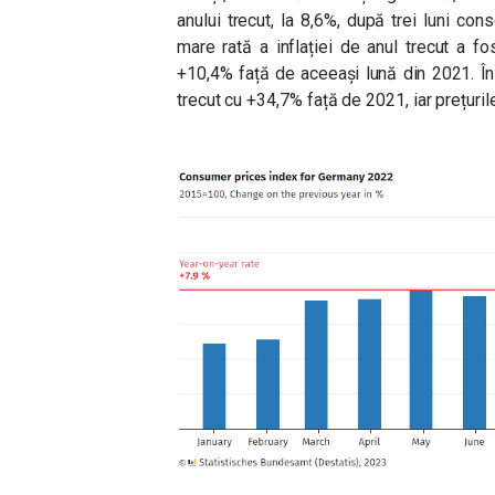
anului trecut, la 8,6%, după trei luni co
mare rată a inflației de anul trecut a fo
+10,4% față de aceeași lună din 2021. În p
trecut cu +34,7% față de 2021, iar prețuri