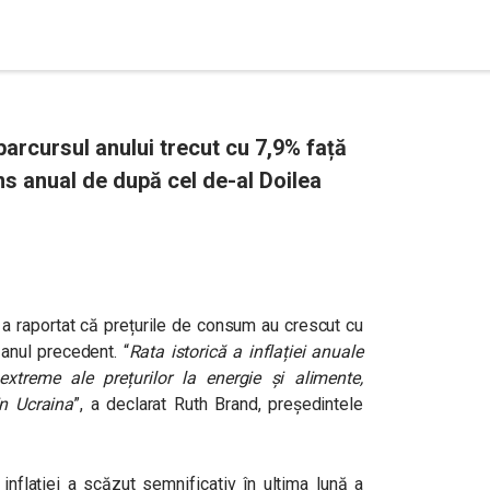
parcursul anului trecut cu 7,9% față
s anual de după cel de-al Doilea
 a raportat că prețurile de consum au crescut cu
anul precedent. “
Rata istorică a inflației anuale
r extreme ale prețurilor la energie și alimente,
in Ucraina
”, a declarat Ruth Brand, președintele
 inflației a scăzut semnificativ în ultima lună a