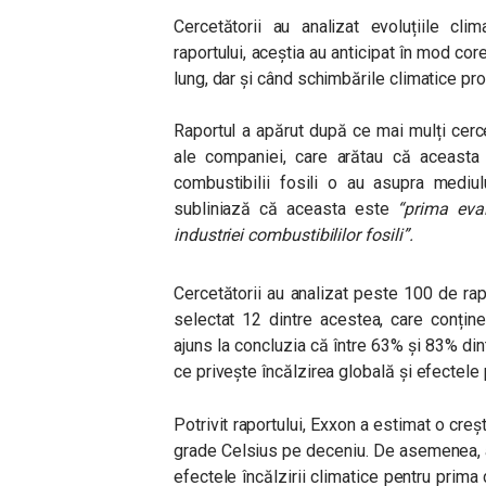
Cercetătorii au analizat evoluțiile cl
raportului, aceștia au anticipat în mod co
lung, dar și când schimbările climatice pr
Raportul a apărut după ce mai mulți cerce
ale companiei, care arătau că aceasta 
combustibilii fosili o au asupra mediul
subliniază că aceasta este
“
prima eval
industriei combustibililor fosili”.
Cercetătorii au analizat peste 100 de ra
selectat 12 dintre acestea, care conține
ajuns la concluzia că între 63% și 83% di
ce privește încălzirea globală și efectele
Potrivit raportului, Exxon a estimat o cre
grade Celsius pe deceniu. De asemenea, 
efectele încălzirii climatice pentru prima 