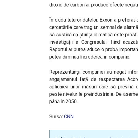
dioxid de carbon ar produce efecte negati
În ciuda tuturor datelor, Exxon a preferat 
cercetările care trag un semnal de alarmă
să susțină că știința climatică este prost 
investigații a Congresului, fiind acuza
Raportul ar putea aduce o probă importan
putea diminua încrederea în companie.
Reprezentanții companiei au negat inform
angajamentul față de respectarea Acordu
aplicarea unor măsuri care să prevină c
peste nivelurile preindustriale. De aseme
până în 2050.
Sursă:
CNN