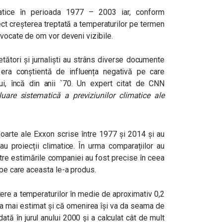
imatice în perioada 1977 – 2003 iar, conform
rect creșterea treptată a temperaturilor pe termen
ovocate de om vor deveni vizibile.
tători și jurnaliști au strâns diverse documente
era conștientă de influența negativă pe care
ui, încă din anii `70. Un expert citat de CNN
uare sistematică a previziunilor climatice ale
poarte ale Exxon scrise între 1977 și 2014 și au
au proiecții climatice. În urma comparațiilor au
ntre estimările companiei au fost precise în ceea
 pe care aceasta le-a produs.
ștere a temperaturilor în medie de aproximativ 0,2
a mai estimat și că omenirea își va da seama de
dată în jurul anului 2000 și a calculat cât de mult