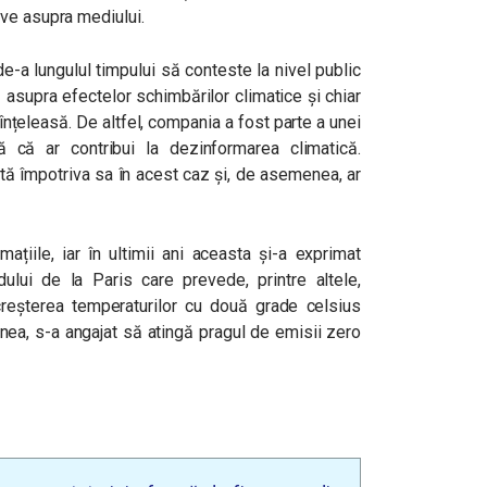
ve asupra mediului.
de-a lungulul timpului să conteste la nivel public
 asupra efectelor schimbărilor climatice și chiar
înțeleasă. De altfel, compania a fost parte a unei
tă că ar contribui la dezinformarea climatică.
tă împotriva sa în acest caz și, de asemenea, ar
ațiile, iar în ultimii ani aceasta și-a exprimat
lui de la Paris care prevede, printre altele,
reșterea temperaturilor cu două grade celsius
nea, s-a angajat să atingă pragul de emisii zero