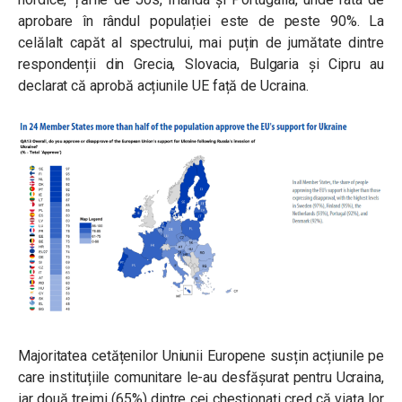
aprobare în rândul populației este de peste 90%. La
celălalt capăt al spectrului, mai puțin de jumătate dintre
respondenții din Grecia, Slovacia, Bulgaria și Cipru au
declarat că aprobă acțiunile UE față de Ucraina.
Majoritatea cetățenilor Uniunii Europene susțin acțiunile pe
care instituțiile comunitare le-au desfășurat pentru Ucraina,
iar două treimi (65%) dintre cei chestionați cred că viața lor