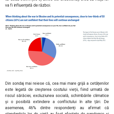
va fi influențată de război.
Din sondaj mai reiese că, cea mai mare grijă a cetățenilor
este legată de creșterea costului vieții, fiind urmată de
riscul sărăciei, excluziunea socială, schimbările climatice
și o posibilă extindere a conflictului în alte țări. De
asemenea, 46% dintre respondenți au afirmat că
standardele lor de viață au fost afectate de pandemie și