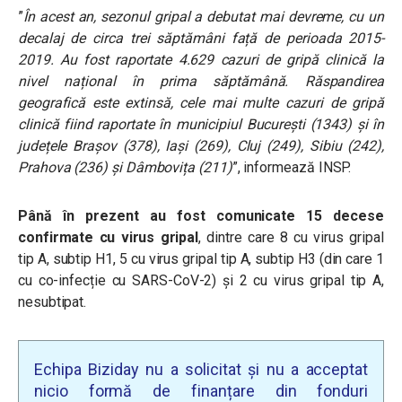
”
În acest an, sezonul gripal a debutat mai devreme, cu un
decalaj de circa trei săptămâni față de perioada 2015-
2019. Au fost raportate 4.629 cazuri de gripă clinică la
nivel național în prima săptămână. Răspandirea
geografică este extinsă, cele mai multe cazuri de gripă
clinică fiind raportate în municipiul București (1343) și în
județele Brașov (378), Iași (269), Cluj (249), Sibiu (242),
Prahova (236) și Dâmbovița (211)
”, informează INSP.
Până în prezent au fost comunicate 15 decese
confirmate cu virus gripal
, dintre care 8 cu virus gripal
tip A, subtip H1, 5 cu virus gripal tip A, subtip H3 (din care 1
cu co-infecție cu SARS-CoV-2) și 2 cu virus gripal tip A,
nesubtipat.
Echipa Biziday nu a solicitat și nu a acceptat
nicio formă de finanțare din fonduri