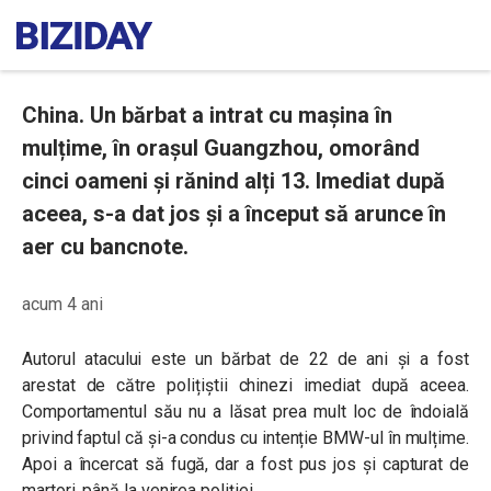
China. Un bărbat a intrat cu mașina în
mulțime, în orașul Guangzhou, omorând
cinci oameni și rănind alți 13. Imediat după
aceea, s-a dat jos și a început să arunce în
aer cu bancnote.
acum 4 ani
Autorul atacului este un bărbat de 22 de ani și a fost
arestat de către polițiștii chinezi imediat după aceea.
Comportamentul său nu a lăsat prea mult loc de îndoială
privind faptul că și-a condus cu intenție BMW-ul în mulțime.
Apoi a încercat să fugă, dar a fost pus jos și capturat de
martori, până la venirea poliției.