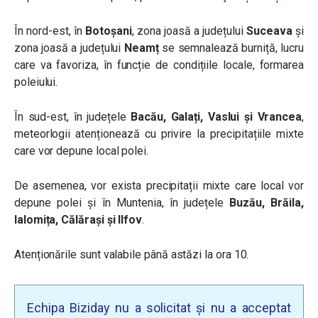
În nord-est, în
Botoșani
, zona joasă a județului
Suceava
și
zona joasă a județului
Neamț
se semnalează burniță, lucru
care va favoriza, în funcție de condițiile locale, formarea
poleiului.
În sud-est, în județele
Bacău, Galați, Vaslui și Vrancea
,
meteorlogii atenționează cu privire la precipitațiile mixte
care vor depune local polei.
De asemenea, vor exista precipitații mixte care local vor
depune polei și în Muntenia, în județele
Buzău, Brăila,
Ialomița, Călărași și Ilfov
.
Atenționările sunt valabile până astăzi la ora 10.
Echipa Biziday nu a solicitat și nu a acceptat