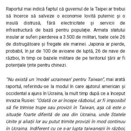
Raportul mai indică faptul că guvernul de la Taipei ar trebui
să încerce să salveze o economie lovită puternic și o
insulă distrusă, fără electricitate și servicii de
infrastructură de bază pentru populație. Armata statului
insular ar suferi pierderea a 3.500 de militari, toate cele 26
de distrugătoare și fregate ale marinei. Japonia ar pierde,
probabil, în jur de 100 de avioane de luptă, 26 de nave de
război, în timp ce bazele militare de pe teritoriul țării ar fi
potențiale ținte pentru chinezi.
“Nu există un ‘model ucrainean’ pentru Taiwan”
, mai arată
raportul, referindu-se la modul în care ajutorul american și
occidental a ajuns în Ucraina, la mult timp după ce a început
invazia Rusiei:
“Odată ce ar începe războiul, ar fi imposibil
să fie trimise trupe sau provizii în Taiwan, așa că este o
situație foarte diferită de cea din Ucraina, unde Statele
Unite și aliații lor au putut trimite provizii în mod continuu
în Ucraina.
Indiferent cu ce s-ar lupta taiwanezii în război,