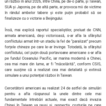
un război în anul 2026, între China, pe de-o parte, și Taiwan,
SUA și Japonia, pe de altă parte, ar provoca mii de victime
în rândul ambelor tabere și este puțin probabil să se
finalizeze cu o victorie a Beijingului.
Însă, mai explică raportul specialiștilor, preluat de CNN,
armata americană, deși victorioasă, s-ar afla la sfârșitul
conflictului armat într-un stadiu la fel de “paralizat” precum
forțele chineze pe care le-ar învinge. Totodată, la sfârșitul
conflictului, cel puțin două portavioane americane s-ar afla
pe fundul Oceanului Pacific, iar marina modernă a Chinei,
cea mai mare din lume, ar fi “măcelărită”, conform CSIS,
care susține că a realizat cea mai detaliată și extinsă
simulare a unui potențial război în Taiwan.
Cercetătorii americani au realizat 24 de astfel de simulări
pentru a afla răspunsul la unele dintre cele mai
fundamentale întrebări actuale, mai exact dacă invazia
Chinei în Taiwan va reuși și, respectiv, costurile pe care