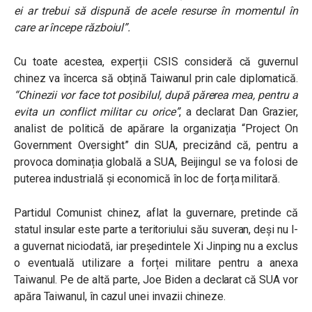
ei ar trebui să dispună de acele resurse în momentul în
care ar începe războiul”.
Cu toate acestea, experții CSIS consideră că guvernul
chinez va încerca să obțină Taiwanul prin cale diplomatică.
“Chinezii vor face tot posibilul, după părerea mea, pentru a
evita un conflict militar cu orice”
, a declarat Dan Grazier,
analist de politică de apărare la organizația “Project On
Government Oversight” din SUA, precizând că, pentru a
provoca dominația globală a SUA, Beijingul se va folosi de
puterea industrială și economică în loc de forța militară.
Partidul Comunist chinez, aflat la guvernare, pretinde că
statul insular este parte a teritoriului său suveran, deși nu l-
a guvernat niciodată, iar președintele Xi Jinping nu a exclus
o eventuală utilizare a forței militare pentru a anexa
Taiwanul. Pe de altă parte,
Joe Biden a declarat că SUA vor
apăra Taiwanul, în cazul unei invazii chineze.