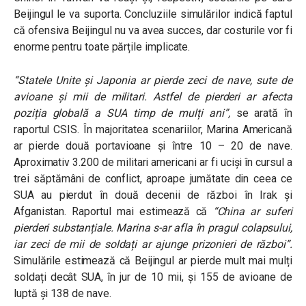
Beijingul le va suporta. Concluziile simulărilor indică faptul
că ofensiva Beijingul nu va avea succes, dar costurile vor fi
enorme pentru toate părțile implicate.
“
Statele Unite și Japonia ar pierde zeci de nave, sute de
avioane și mii de militari. Astfel de pierderi ar afecta
poziția globală a SUA timp de mulți ani
”,
se arată în
raportul CSIS. În majoritatea scenariilor, Marina Americană
ar pierde două portavioane și între 10 – 20 de nave.
Aproximativ 3.200 de militari americani ar fi uciși în cursul a
trei săptămâni de conflict, aproape jumătate din ceea ce
SUA au pierdut în două decenii de război în Irak și
Afganistan. Raportul mai estimează că
“China ar suferi
pierderi substanțiale. Marina s-ar afla în pragul colapsului,
iar zeci de mii de soldați ar ajunge prizonieri de război”
.
Simulările estimează că Beijingul ar pierde mult mai mulți
soldați decât SUA, în jur de 10 mii, și 155 de avioane de
luptă și 138 de nave.