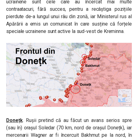
ucrainene sunt cele care au încercat mai multe
contraatacuri, fără succes, pentru a recâștiga pozițiile
pierdute de-a lungul unui râu din zonă, iar Ministerul rus al
Apărării a emis un comunicat în care susține că forțele
speciale ucrainene sunt active la sud-vest de Kreminna.
Donețk
. Rușii pretind că au făcut un avans serios spre
(sau în) orașul Soledar (70 km, nord de orașul Donețk), iar
mercenarii Wagner ar fi încercuit Bakhmut pe la nord, în