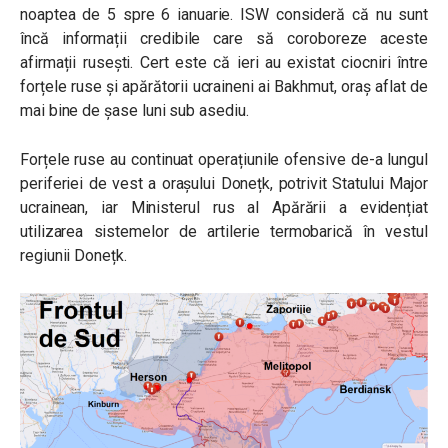
noaptea de 5 spre 6 ianuarie. ISW consideră că nu sunt
încă informații credibile care să coroboreze aceste
afirmații rusești. Cert este că ieri au existat ciocniri între
forțele ruse și apărătorii ucraineni ai Bakhmut, oraș aflat de
mai bine de șase luni sub asediu.
Forțele ruse au continuat operațiunile ofensive de-a lungul
periferiei de vest a orașului Donețk, potrivit Statului Major
ucrainean, iar Ministerul rus al Apărării a evidențiat
utilizarea sistemelor de artilerie termobarică în vestul
regiunii Donețk.