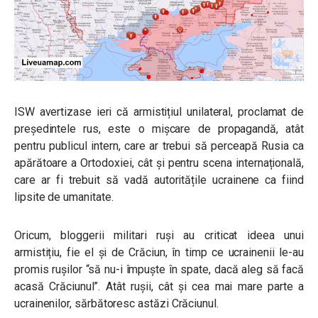
ISW avertizase ieri că armistițiul unilateral, proclamat de
președintele rus, este o mișcare de propagandă, atât
pentru publicul intern, care ar trebui să perceapă Rusia ca
apărătoare a Ortodoxiei, cât și pentru scena internațională,
care ar fi trebuit să vadă autoritățile ucrainene ca fiind
lipsite de umanitate.
Oricum, bloggerii militari ruși au criticat ideea unui
armistițiu, fie el și de Crăciun, în timp ce ucrainenii le-au
promis rușilor “să nu-i împuște în spate, dacă aleg să facă
acasă Crăciunul”. Atât rușii, cât și cea mai mare parte a
ucrainenilor, sărbătoresc astăzi Crăciunul.