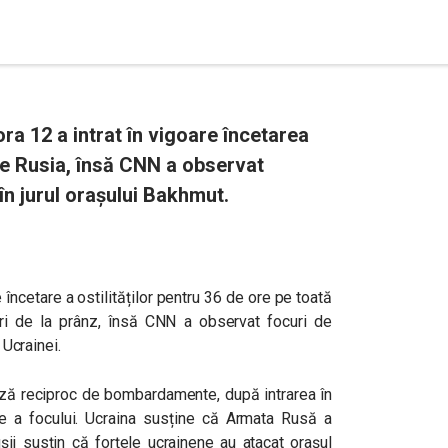
ora 12 a intrat în vigoare încetarea
 de Rusia, însă CNN a observat
 în jurul orașului Bakhmut.
 încetare a ostilităților pentru 36 de ore pe toată
ineri de la prânz, însă CNN a observat focuri de
l Ucrainei.
acuză reciproc de bombardamente, după intrarea în
are a focului. Ucraina susține că Armata Rusă a
șii susțin că forțele ucrainene au atacat orașul