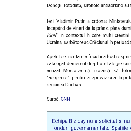
Donețk. Totodată, sirenele antiaeriene au 
Ieri,
Vladimir Putin a ordonat Ministerulu
începând de vineri de la prânz, până dumi
Kirill
”, în contextul în care mulți creștin
Ucraina, sărbătoresc Crăciunul în perioada
Apelul de încetare a focului a fost respin
catalogat demersul drept o strategie cin
acuzat Moscova că încearcă să folo
”acoperire” pentru a aproviziona trupel
regiunea Donbas.
Sursă:
CNN
Echipa Biziday nu a solicitat și n
fonduri guvernamentale. Spațiile d