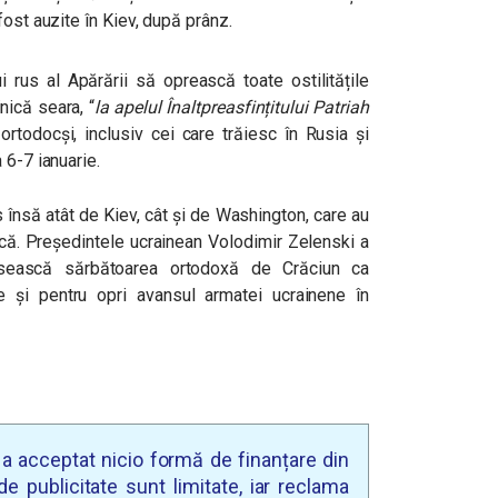
fost auzite în Kiev, după prânz.
i rus al Apărării să oprească toate ostilitățile
nică seara, “
la apelul Înaltpreasfințitului Patriah
i ortodocși, inclusiv cei care trăiesc în Rusia și
 6-7 ianuarie.
s însă atât de Kiev, cât și de Washington, care au
ică. Președintele ucrainean Volodimir Zelenski a
sească sărbătoarea ortodoxă de Crăciun ca
e și pentru opri avansul armatei ucrainene în
u a acceptat nicio formă de finanțare din
e publicitate sunt limitate, iar reclama