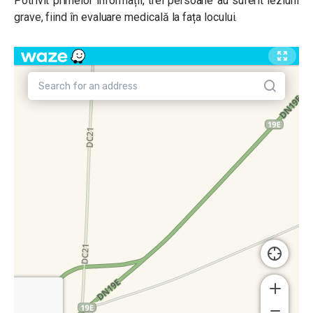
Potrivit primelor informații, trei persoane au suferit leziuni
grave, fiind în evaluare medicală la fața locului.