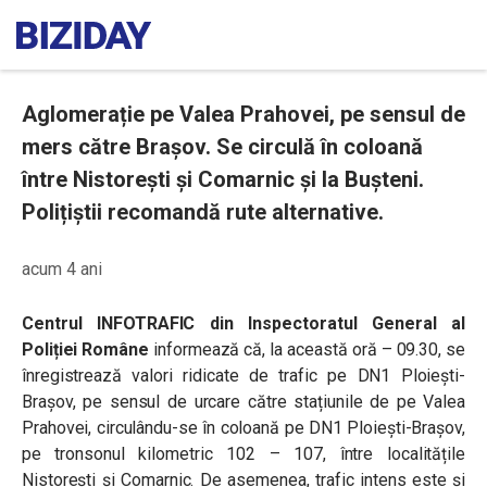
Aglomerație pe Valea Prahovei, pe sensul de
mers către Brașov. Se circulă în coloană
între Nistorești și Comarnic și la Bușteni.
Polițiștii recomandă rute alternative.
acum 4 ani
Centrul INFOTRAFIC din Inspectoratul General al
Poliției Române
informează că, la această oră – 09.30, se
înregistrează valori ridicate de trafic pe DN1 Ploiești-
Brașov, pe sensul de urcare către stațiunile de pe Valea
Prahovei, circulându-se în coloană pe DN1 Ploiești-Brașov,
pe tronsonul kilometric 102 – 107, între localitățile
Nistorești și Comarnic. De asemenea, trafic intens este și