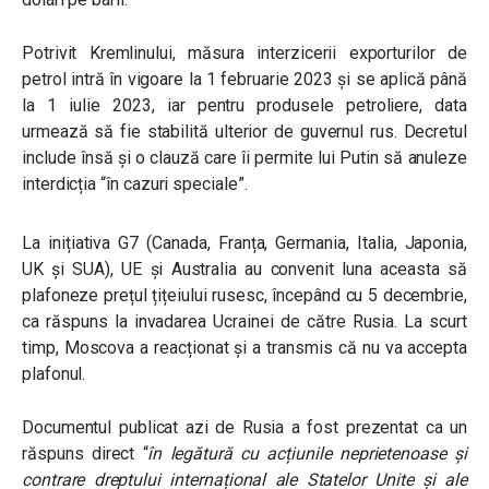
Potrivit Kremlinului, măsura interzicerii exporturilor de
petrol intră în vigoare la 1 februarie 2023 și se aplică până
la 1 iulie 2023, iar pentru produsele petroliere, data
urmează să fie stabilită ulterior de guvernul rus. Decretul
include însă și o clauză care îi permite lui Putin să anuleze
interdicția “în cazuri speciale”.
La inițiativa G7 (Canada, Franța, Germania, Italia, Japonia,
UK și SUA), UE și Australia au convenit luna aceasta să
plafoneze prețul țițeiului rusesc, începând cu 5 decembrie,
ca răspuns la invadarea Ucrainei de către Rusia. La scurt
timp, Moscova a reacționat și a transmis că nu va accepta
plafonul.
Documentul publicat azi de Rusia a fost prezentat ca un
răspuns direct
“
în legătură cu acțiunile neprietenoase și
contrare dreptului internațional ale Statelor Unite și ale