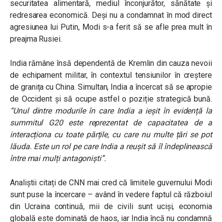
securitatea alimentară, mediul înconjurător, sănătate și
redresarea economică. Deși nu a condamnat în mod direct
agresiunea lui Putin, Modi s-a ferit să se afle prea mult în
preajma Rusiei.
India rămâne însă dependentă de Kremlin din cauza nevoii
de echipament militar, în contextul tensiunilor în creștere
de granița cu China. Simultan, India a încercat să se apropie
de Occident și să ocupe astfel o poziție strategică bună.
“Unul dintre modurile în care India a ieșit în evidență la
summitul G20 este reprezentat de capacitatea de a
interacționa cu toate părțile, cu care nu multe țări se pot
lăuda. Este un rol pe care India a reușit să îl îndeplinească
între mai mulți antagoniști”.
Analiștii citați de CNN mai cred că limitele guvernului Modi
sunt puse la încercare – având în vedere faptul că războiul
din Ucraina continuă, mii de civili sunt uciși, economia
globală este dominată de haos, iar India încă nu condamnă