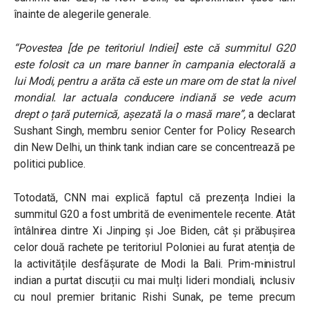
înainte de alegerile generale.
“Povestea [de pe teritoriul Indiei] este că summitul G20
este folosit ca un mare banner în campania electorală a
lui Modi, pentru a arăta că este un mare om de stat la nivel
mondial. Iar actuala conducere indiană se vede acum
drept o țară puternică, așezată la o masă mare”,
a declarat
Sushant Singh, membru senior Center for Policy Research
din New Delhi, un think tank indian care se concentrează pe
politici publice.
Totodată, CNN mai explică faptul că prezența Indiei la
summitul G20 a fost umbrită de evenimentele recente. Atât
întâlnirea dintre Xi Jinping și Joe Biden, cât și prăbușirea
celor două rachete pe teritoriul Poloniei au furat atenția de
la activitățile desfășurate de Modi la Bali. Prim-ministrul
indian a purtat discuții cu mai mulți lideri mondiali, inclusiv
cu noul premier britanic Rishi Sunak, pe teme precum