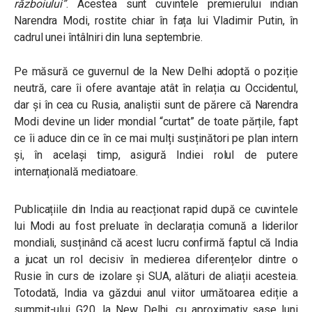
războiului”
.
Acestea sunt cuvintele premierului indian
Narendra Modi, rostite chiar în fața lui Vladimir Putin, în
cadrul unei întâlniri din luna septembrie.
Pe măsură ce guvernul de la New Delhi adoptă o poziție
neutră, care îi ofere avantaje atât în relația cu Occidentul,
dar și în cea cu Rusia, analiștii sunt de părere că Narendra
Modi devine un lider mondial “curtat” de toate părțile, fapt
ce îi aduce din ce în ce mai mulți susținători pe plan intern
și, în același timp, asigură Indiei rolul de putere
internațională mediatoare.
Publicațiile din India au reacționat rapid după ce cuvintele
lui Modi au fost preluate în declarația comună a liderilor
mondiali, susținând că acest lucru confirmă faptul că India
a jucat un rol decisiv în medierea diferențelor dintre o
Rusie în curs de izolare și SUA, alături de aliații acesteia.
Totodată, India va găzdui anul viitor următoarea ediție a
summit-ului G20, la New Delhi, cu aproximativ șase luni