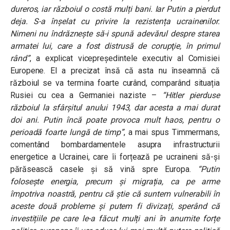
dureros, iar războiul o costă mulți bani. Iar Putin a pierdut
deja. S-a înșelat cu privire la rezistența ucrainenilor.
Nimeni nu îndrăznește să-i spună adevărul despre starea
armatei lui, care a fost distrusă de corupţie, în primul
rând”
, a explicat vicepreședintele executiv al Comisiei
Europene. El a precizat însă că asta nu înseamnă că
războiul se va termina foarte curând, comparând situația
Rusiei cu cea a Germaniei naziste –
“
Hitler pierduse
războiul la sfârșitul anului 1943, dar acesta a mai durat
doi ani.
Putin încă poate provoca mult haos, pentru o
perioadă foarte lungă de timp”
, a mai spus Timmermans,
comentând bombardamentele asupra infrastructurii
energetice a Ucrainei, care îi forțează pe ucraineni să-și
părăsească casele și să vină spre Europa.
“
Putin
folosește energia, precum și migrația, ca pe arme
împotriva noastră, pentru că știe că suntem vulnerabili în
aceste două probleme și putem fi divizați, sperând că
investițiile pe care le-a făcut mulți ani în anumite
forțe