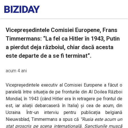
Vicepreședintele Comisiei Europene, Frans
Timmermans: “La fel ca Hitler în 1943, Putin
a pierdut deja războiul, chiar dacă acesta
este departe de a se fi terminat”.
acum 4 ani
Vicepreședintele executiv al Comisiei Europene a făcut o
paralelă între situația de pe fronturile din Al Doilea Război
Mondial, în 1943 (când Hitler era în retragere pe frontul de
est, iar aliații debarcaseră în Italia) și cea de acum, din
Ucraina.
Într-un interviu pentru publicația belgiană
Nieuwsblad
, Timmermans a spus că
“Rusia este acum un
stat proscris pe scena internațională. Sancțiunile mușcă