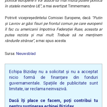
politice europene îi vor aduce lui mai multă putere politică
în statele membre UE”
, a mai avertizat Timmermans.
Potrivit vicepreședintelui Comisiei Europene, dacă
“Putin
și Lavrov ar găsi fisuri pe frontul comun pe care europenii
îl fac cu americanii împotriva Federației Ruse, aceasta ar
putea rezista și mai mult. Trebuie să ne menținem
rândurile strânse”
, a mai spus acesta.
Sursa:
Nieuwsblad
Echipa Biziday nu a solicitat și nu a acceptat
nicio formă de finanțare din fonduri
guvernamentale. Spațiile de publicitate sunt
limitate, iar reclama neinvazivă.
Dacă îți place ce facem, poți contribui tu
pentru susținerea echipei Biziday.