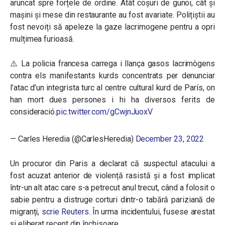
aruncat spre forțele de ordine. Atât coșuri de gunoi, cât și
mașini și mese din restaurante au fost avariate. Polițiștii au
fost nevoiți să apeleze la gaze lacrimogene pentru a opri
mulțimea furioasă.
⚠️ La policia francesa carrega i llança gasos lacrimògens
contra els manifestants kurds concentrats per denunciar
l’atac d’un integrista turc al centre cultural kurd de París, on
han mort dues persones i hi ha diversos ferits de
consideració.
pic.twitter.com/gCwjnJuoxV
— Carles Heredia (@CarlesHeredia)
December 23, 2022
Un procuror din Paris a declarat că suspectul atacului a
fost acuzat anterior de violență rasistă și a fost implicat
într-un alt atac care s-a petrecut anul trecut, când a folosit o
sabie pentru a distruge corturi dintr-o tabără pariziană de
migranți,
scrie Reuters
. În urma incidentului, fusese arestat
și eliberat recent din închisoare.