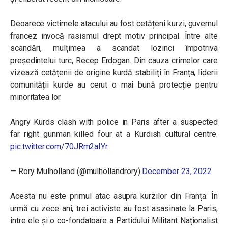
Deoarece victimele atacului au fost cetățeni kurzi, guvernul
francez invocă rasismul drept motiv principal. Între alte
scandări, mulțimea a scandat lozinci împotriva
președintelui turc, Recep Erdogan. Din cauza crimelor care
vizează cetățenii de origine kurdă stabiliți în Franța, liderii
comunității kurde au cerut o mai bună protecție pentru
minoritatea lor.
Angry Kurds clash with police in Paris after a suspected
far right gunman killed four at a Kurdish cultural centre.
pic.twitter.com/70JRm2aIYr
— Rory Mulholland (@mulhollandrory)
December 23, 2022
Acesta nu este primul atac asupra kurzilor din Franța. În
urmă cu zece ani, trei activiste au fost asasinate la Paris,
între ele și o co-fondatoare a Partidului Militant Naționalist