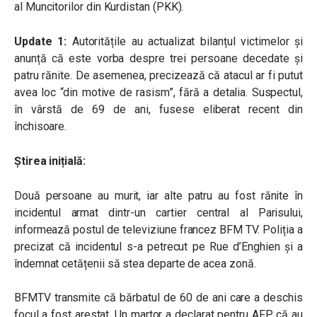
al Muncitorilor din Kurdistan (PKK).
Update 1:
Autoritățile au actualizat bilanțul victimelor și
anunță că este vorba despre trei persoane decedate și
patru rănite. De asemenea, precizează că atacul ar fi putut
avea loc “din motive de rasism”, fără a detalia. Suspectul,
în vârstă de 69 de ani, fusese eliberat recent din
închisoare.
Știrea inițială:
Două persoane au murit, iar alte patru au fost rănite în
incidentul armat
dintr-un cartier central al Parisului,
informează postul de televiziune francez BFM TV. Poliția a
precizat că incidentul s-a petrecut pe Rue d’Enghien și a
îndemnat cetățenii să stea departe de acea zonă.
BFMTV transmite că bărbatul de 60 de ani care a deschis
focul a fost arestat. Un martor a declarat pentru AFP că au