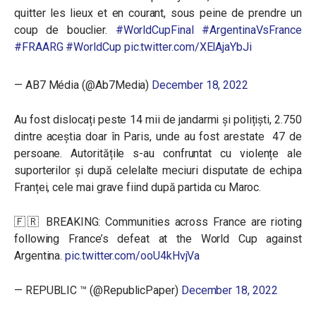
quitter les lieux et en courant, sous peine de prendre un
coup de bouclier.
#WorldCupFinal
#ArgentinaVsFrance
#FRAARG
#WorldCup
pic.twitter.com/XElAjaYbJi
— AB7 Média (@Ab7Media)
December 18, 2022
Au fost dislocați peste 14 mii de jandarmi și polițiști, 2.750
dintre aceștia doar în Paris, unde au fost arestate 47 de
persoane. Autoritățile s-au confruntat cu violențe ale
suporterilor și după celelalte meciuri disputate de echipa
Franței, cele mai grave fiind după partida cu Maroc.
🇫🇷 BREAKING: Communities across France are rioting
following France’s defeat at the World Cup against
Argentina.
pic.twitter.com/ooU4kHvjVa
— REPUBLIC ™ (@RepublicPaper)
December 18, 2022