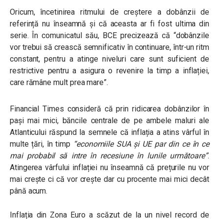
Oricum, încetinirea ritmului de creștere a dobânzii de
referință nu înseamnă și că aceasta ar fi fost ultima din
serie. În comunicatul său, BCE precizează că “dobânzile
vor trebui să crească semnificativ în continuare, într-un ritm
constant, pentru a atinge niveluri care sunt suficient de
restrictive pentru a asigura o revenire la timp a inflației,
care rămâne mult prea mare”.
Financial Times consideră că prin ridicarea dobânzilor în
pași mai mici, băncile centrale de pe ambele maluri ale
Atlanticului răspund la semnele că inflația a atins vârful în
multe țări, în timp
“economiile SUA și UE par din ce în ce
mai probabil să intre în recesiune în lunile următoare”
.
Atingerea vârfului inflației nu înseamnă că prețurile nu vor
mai crește ci că vor crește dar cu procente mai mici decât
până acum.
Inflația din Zona Euro a scăzut de la un nivel record de