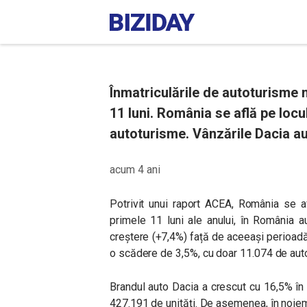
Înmatriculările de autoturisme 
11 luni. România se află pe locu
autoturisme. Vânzările Dacia au
acum 4 ani
Potrivit unui raport ACEA, România se af
primele 11 luni ale anului, în România a
creștere (+7,4%) față de aceeași perioadă a
o scădere de 3,5%, cu doar 11.074 de aut
Brandul auto Dacia a crescut cu 16,5% în E
427.191 de unități. De asemenea, în noiem