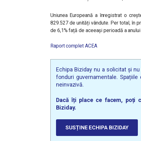
Uniunea Europeană a înregistrat o crește
829.527 de unități vândute. Per total, în p
de 6,1% față de aceeași perioadă a anului
Raport complet ACEA
Echipa Biziday nu a solicitat și n
fonduri guvernamentale. Spațiile d
neinvazivă.
Dacă îți place ce facem, poți c
Biziday.
SUSȚINE ECHIPA BIZIDAY