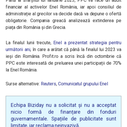
Până la sfârșitul lui ianuarie 2023, PPC va face un audit
financiar al activelor Enel România, iar apoi consiliul de
administrație al grecilor va decide dacă va depune o ofertă
obligatorie. Compania greacă analizează extinderea pe
piața din România și din Grecia.
La finalul lunii trecute,
Enel a prezentat strategia pentru
următorii ani
, în care a arătat că până la finalul lui 2023 va
ieși din România. Profit.ro a scris încă din octombrie că
PPC este interesată de preluarea unei participații de 70%
la Enel România.
Surse alternative:
Reuters
,
Comunicatul grupului Enel
Echipa Biziday nu a solicitat și nu a acceptat
nicio formă de finanțare din fonduri
guvernamentale. Spațiile de publicitate sunt
limitate, iar reclama neinvazivă.