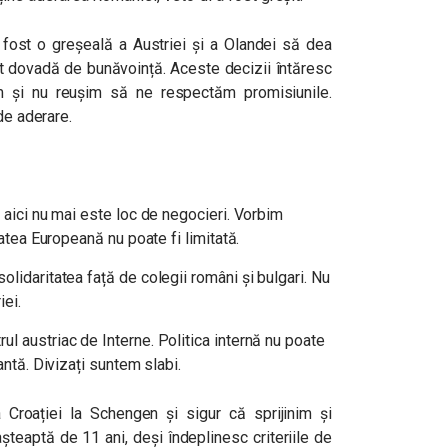
fost o greșeală a Austriei și a Olandei să dea
dat dovadă de bunăvoință. Aceste decizii întăresc
em și nu reușim să ne respectăm promisiunile.
de aderare.
, aici nu mai este loc de negocieri. Vorbim
tatea Europeană nu poate fi limitată.
olidaritatea față de colegii români și bulgari. Nu
iei.
l austriac de Interne. Politica internă nu poate
antă. Divizați suntem slabi.
Croației la Schengen și sigur că sprijinim și
așteaptă de 11 ani, deși îndeplinesc criteriile de