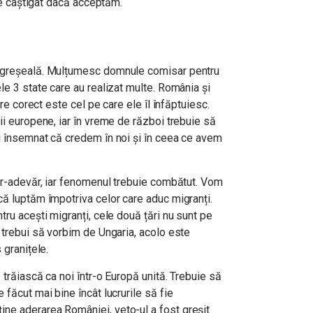
de câștigat dacă acceptăm.
o greșeală. Mulțumesc domnule comisar pentru
le 3 state care au realizat multe. România și
ere corect este cel pe care ele îl înfăptuiesc.
ii europene, iar în vreme de război trebuie să
i însemnat că credem în noi și în ceea ce avem
ntr-adevăr, iar fenomenul trebuie combătut. Vom
că luptăm împotriva celor care aduc migranți.
tru acești migranți, cele două țări nu sunt pe
 trebui să vorbim de Ungaria, acolo este
 granițele.
 trăiască ca noi într-o Europă unită. Trebuie să
făcut mai bine încât lucrurile să fie
e aderarea României, veto-ul a fost greșit.