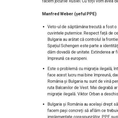
facem jocurile Rusiei. Cu toții vom avea 
Manfred Weber (șeful PPE)
:
Veto-ul de săptămâna trecută a fost 
cuvintele puternice. Respect față de ce
Bulgaria au arătat că controlul la fronti
Spațiul Schengen este parte a identităț
dăm dovadă de unitate. Extinderea ar f
împreună ca europeni.
Este o problemă cu migrația ilegală, î
face acest lucru mai bine împreună, da
România și Bulgaria nu sunt de vină pen
ruta Balcanilor de Vest. Mai degrabă ar
migrație ilegală. Viktor Orban a deschis
Bulgaria și România au același drept să
facem pași concreți să aflăm ce trebuie 
implementate corespunzător. PPE susțin