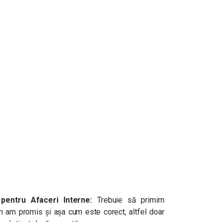
entru Afaceri Interne:
T
rebuie să primim
m am promis și așa cum este corect, altfel doar