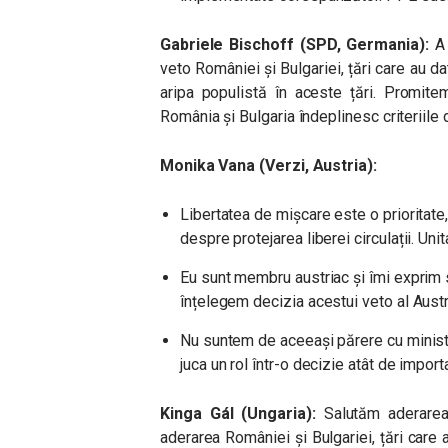
Gabriele Bischoff (SPD, Germania):
A 
veto României și Bulgariei, țări care au 
aripa populistă în aceste țări. Promit
România și Bulgaria îndeplinesc criteriile 
Monika Vana (Verzi, Austria):
Libertatea de mișcare este o prioritate
despre protejarea liberei circulații. Uni
Eu sunt membru austriac și îmi exprim s
înțelegem decizia acestui veto al Austr
Nu suntem de aceeași părere cu ministru
juca un rol într-o decizie atât de import
Kinga Gál (Ungaria):
Salutăm aderarea 
aderarea României și Bulgariei, țări care 