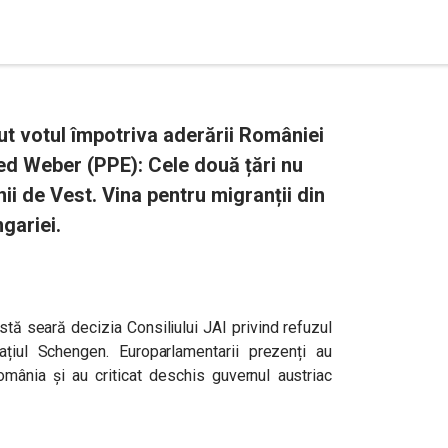
t votul împotriva aderării României
ed Weber (PPE): Cele două țări nu
nii de Vest. Vina pentru migranții din
gariei.
tă seară decizia Consiliului JAI privind refuzul
ațiul Schengen. Europarlamentarii prezenți au
ânia și au criticat deschis guvernul austriac