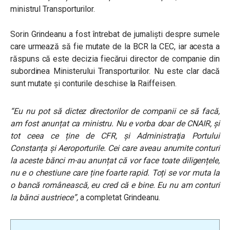
ministrul Transporturilor
.
Sorin Grindeanu a fost întrebat de jurnaliști despre sumele
care urmează să fie mutate de la BCR la CEC, iar acesta a
răspuns că este decizia fiecărui director de companie din
subordinea Ministerului Transporturilor.
Nu este clar dacă
sunt mutate și conturile deschise la Raiffeisen.
“
Eu nu pot să dictez directorilor de companii ce să facă,
am fost anunțat ca ministru. Nu e vorba doar de CNAIR, și
tot ceea ce ține de CFR, și Administrația Portului
Constanța și Aeroporturile. Cei care aveau anumite conturi
la aceste bănci m-au anunțat că vor face toate diligențele,
nu e o chestiune care ține foarte rapid. Toți se vor muta la
o bancă românească, eu cred că e bine. Eu nu am conturi
la bănci austriece”
,
a completat Grindeanu.