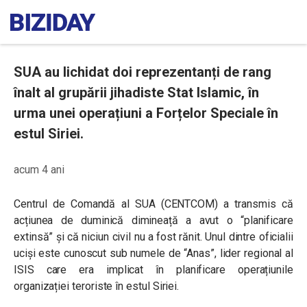
SUA au lichidat doi reprezentanți de rang
înalt al grupării jihadiste Stat Islamic, în
urma unei operațiuni a Forțelor Speciale în
estul Siriei.
acum 4 ani
Centrul de Comandă al SUA (CENTCOM) a transmis că
acțiunea de duminică dimineață a avut o “planificare
extinsă” și că niciun civil nu a fost rănit. Unul dintre oficialii
uciși este cunoscut sub numele de “Anas”, lider regional al
ISIS care era implicat în planificare operațiunile
organizației teroriste în estul Siriei.