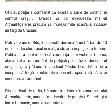
Oficial, poliția a confirmat că există o luare de ostatici în
centrul orașului Dresda și că evacuează mall-ul
Altmarktgalerie precum și împrejurimile acestuia, inclusiv
un târg de Crăciun.
Potrivit ziarului Bild, în această dimineață un bărbat de 40
de ani a deschis focul în mall, unde ar fi împușcat o femeie.
Poliția nu a confirmat încă existența unei victime. Ulterior,
atacatorul a fost urmărit de polițiști pe străzile din centrul
orașului și a pătruns în studioul “Radio Dresda”, unde a
început să tragă la întâmplare. Ziariștii spun însă că la ei
nimeni nu a fost rănit.
Din studioul de radio, bărbatul s-a întors în zona mall-ului
Altmarktgalerie, unde a fost încolțit de polițiști. S-a refugiat
într-o farmacie, unde a luat ostatici.