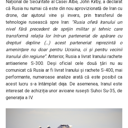
Național de Securitate al Casei Albe, John Kirby, a declarat
că Rusia nu numai că este din nou aprovizionată de Iran cu
drone, dar ajutorul vine și invers, prin transferul de
tehnologie rusească spre Iran:
“Rusia oferă Iranului un
nivel fără precedent de sprijin militar și tehnic care
transformă relația lor într-un parteneriat de apărare cu
drepturi depline (…) acest parteneriat reprezintă o
amenințare nu doar pentru Ucraina, ci și pentru vecinii
Iranului din regiune”
.
Anterior, Rusia a livrat Iranului rachete
antiaeriene S-300. Deși oficial cele două țări nu au
comunicat că Rusia ar fi livrat Iranului și rachete S-400, mai
performante, numeroase analize arată că este posibil ca
acest lucru s-a întâmplat deja. De asemenea, Iranul este
interesat de achiziția unor avioane rusești Suhoi Su-35, de
generația a IV.