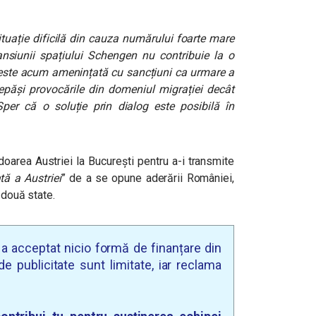
situație dificilă din cauza numărului foarte mare
pansiunii spațiului Schengen nu contribuie la o
 este acum amenințată cu sancțiuni ca urmare a
păși provocările din domeniul migrației decât
per că o soluție prin dialog este posibilă în
area Austriei la București pentru a-i transmite
tă a Austriei
” de a se opune aderării României,
 două state.
u a acceptat nicio formă de finanțare din
e publicitate sunt limitate, iar reclama