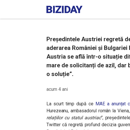
Președintele Austriei regretă d
aderarea României și Bulgariei
Austria se află într-o situație d
mare de solicitanți de azil, dar
o soluție”.
acum 4 ani
La scurt timp după ce
MAE a anunțat c
Hurezeanu, ambasadorul român la Viena, 
relațiilor cu statul austriac
”, președintel
Twitter că regretă profund decizia guver