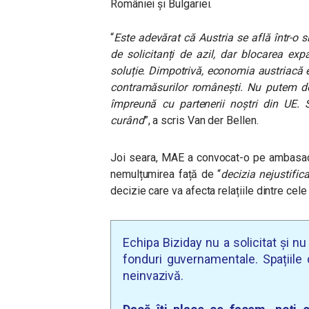
României și Bulgariei.
“
Este adevărat că Austria se află într-o 
de solicitanți de azil, dar blocarea ex
soluție. Dimpotrivă, economia austriacă
contramăsurilor românești.
Nu putem de
împreună cu partenerii noștri din UE. S
curând
”, a scris Van der Bellen.
Joi seara, MAE a convocat-o pe ambasado
nemulțumirea față de “
decizia nejustifica
decizie care va afecta relațiile dintre cele
Echipa Biziday nu a solicitat și n
fonduri guvernamentale. Spațiile d
neinvazivă.