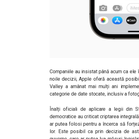
Companiile au insistat până acum ca ele î
noile decizii, Apple oferă această posibilit
Valley a amânat mai mulți ani implemen
categorie de date stocate, inclusiv a fotogr
Înalți oficiali de aplicare a legii din 
democratice au criticat criptarea integrală
ar putea folosi pentru a încerca să forț
lor.
Este posibil ca prin decizia de ast
guverne, care ar putea lua măsuri legisla