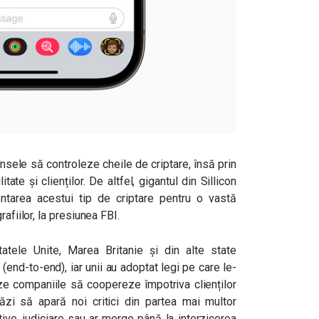
nsele să controleze cheile de criptare, însă prin
ate și clienților. De altfel, gigantul din Sillicon
tarea acestui tip de criptare pentru o vastă
afiilor, la presiunea FBI.
Statele Unite, Marea Britanie și din alte state
 (end-to-end), iar unii au adoptat legi pe care le-
eze companiile să coopereze împotriva clienților
ăzi să apară noi critici din partea mai multor
tive, judiciare sau ar merge până la interzicerea