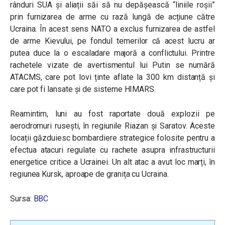
rânduri SUA și aliații săi să nu depășească “liniile roșii”
prin furnizarea de arme cu rază lungă de acțiune către
Ucraina. În acest sens NATO a exclus furnizarea de astfel
de arme Kievului, pe fondul temerilor că acest lucru ar
putea duce la o escaladare majoră a conflictului. Printre
rachetele vizate de avertismentul lui Putin se numără
ATACMS, care pot lovi ținte aflate la 300 km distanță și
care pot fi lansate și de sisteme HIMARS.
Reamintim, luni au fost raportate două explozii pe
aerodromuri rusești, în regiunile Riazan și Saratov. Aceste
locații găzduiesc bombardiere strategice folosite pentru a
efectua atacuri regulate cu rachete asupra infrastructurii
energetice critice a Ucrainei. Un alt atac a avut loc marți, în
regiunea Kursk, aproape de granița cu Ucraina.
Sursa:
BBC