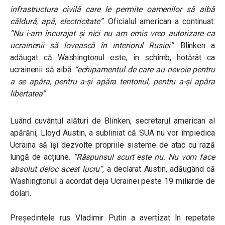
infrastructura civilă care le permite oamenilor să aibă
căldură, apă, electricitate”
. Oficialul american a continuat:
“Nu i-am încurajat și nici nu am emis vreo autorizare ca
ucrainenii să lovească în interiorul Rusiei”
.
Blinken a
adăugat că Washingtonul este, în schimb, hotărât ca
ucrainenii să aibă
“echipamentul de care au nevoie pentru
a se apăra, pentru a-și apăra teritoriul, pentru a-și apăra
libertatea”
.
Luând cuvântul alături de Blinken, secretarul american al
apărării, Lloyd Austin, a subliniat că SUA nu vor împiedica
Ucraina să își dezvolte propriile sisteme de atac cu rază
lungă de acțiune
.
“Răspunsul scurt este nu. Nu vom face
absolut deloc acest lucru”
,
a declarat Austin, adăugând că
Washingtonul a acordat deja Ucrainei peste 19 miliarde de
dolari.
Președintele rus Vladimir Putin a avertizat în repetate